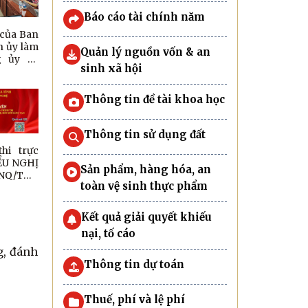
Báo cáo tài chính năm
 của Ban
h ủy làm
Quản lý nguồn vốn & an
g ủy xã
sinh xã hội
Thông tin đề tài khoa học
Thông tin sử dụng đất
hi trực
ỂU NGHỊ
Sản phẩm, hàng hóa, an
-NQ/TW”
toàn vệ sinh thực phẩm
ị về đột
ển khoa
hệ, đổi
Kết quả giải quyết khiếu
tạo và
nại, tố cáo
uốc gia”
tỉnh Hà
nh
Thông tin dự toán
Thuế, phí và lệ phí