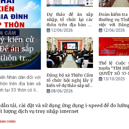
Dự thảo đề án sắp
Đoàn kiểm tra
nhập, tổ chức lại các
thường vụ Tỉn
thôn trên địa bàn xã
việc với Đản
Thiên Cầm
Thiên Cầm
12/06/2026
12/06/2026
ý kiến cử
 Đề án sắp
 thôn trên
Thể lệ Cuộc t
tuyến “TÌM HI
QUYẾT SỐ 57
Đảng bộ xã Thiên Cầm
iến Nhân dân đối với
của Bộ Chính tr
13/10/2025
tổ chức hội nghị lấy ý
thôn trên địa bàn xã
phá phát tri
kiến về dự thảo sắp xếp,
học, công ng
h tại 33 thôn có liên
sáp nhập thôn
08/06/2026
mới sáng 
chuyển đổi số q
trên địa bàn 
ẫn tải, cài đặt và sử dụng ứng dụng i-speed để đo lường, đá
Tĩnh.
ất lượng dịch vụ truy nhập internet
HÀNH CHÍNH