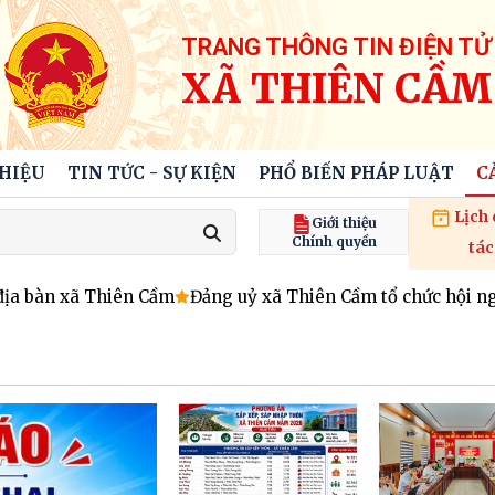
TRANG THÔNG TIN ĐIỆN TỬ
XÃ THIÊN CẦM
THIỆU
TIN TỨC - SỰ KIỆN
PHỔ BIẾN PHÁP LUẬT
C
Lịch
Giới thiệu
Chính quyền
tác
 bàn xã Thiên Cầm
Đảng uỷ xã Thiên Cầm tổ chức hội nghị đối