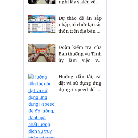
nghị lấy ý kiến về dự
thảo sắp xếp, sáp
nhập thôn
Dự thảo đề án sắp
nhập, tổ chức lại các
thôn trên địa bàn xã
Thiên Cầm
Đoàn kiểm tra của
Ban thường vụ Tỉnh
ủy làm việc với
Đảng ủy xã Thiên
Cầm
Hướng dẫn tải, cài
đặt và sử dụng ứng
dụng i-speed để đo
lường, đánh giá chất
lượng dịch vụ truy
nhập internet