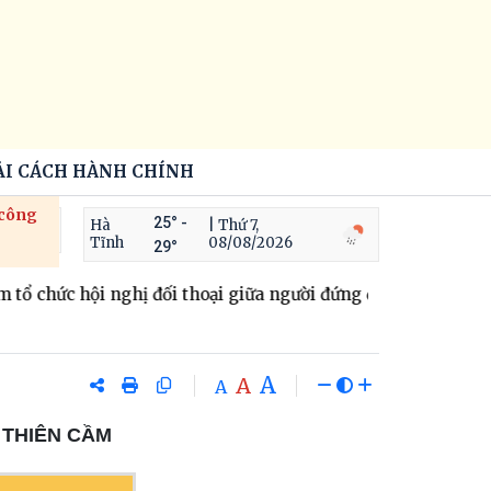
ẢI CÁCH HÀNH CHÍNH
 công
25° -
Hà
| Thứ 7,
Tĩnh
08/08/2026
29°
chức hội nghị đối thoại giữa người đứng đầu Cấp uỷ, Chính q
A
A
A
 THIÊN CẦM