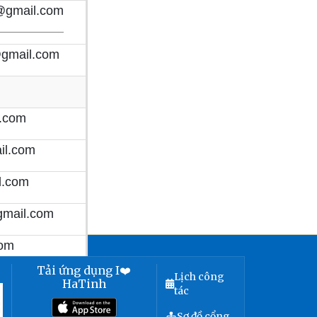
@gmail.com
gmail.com
.com
il.com
l.com
mail.com
com
Tải ứng dụng I❤️
l.com
Lịch công
HaTinh
tác
Sơ đồ cổng