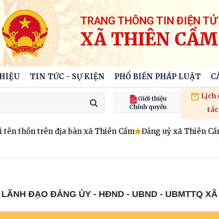
TRANG THÔNG TIN ĐIỆN TỬ
XÃ THIÊN CẦM
THIỆU
TIN TỨC - SỰ KIỆN
PHỔ BIẾN PHÁP LUẬT
C
Lịch
Giới thiệu
Chính quyền
tác
tên thôn trên địa bàn xã Thiên Cầm
Đảng uỷ xã Thiên Cầm tổ 
 LÃNH ĐẠO ĐẢNG ỦY - HĐND - UBND - UBMTTQ XÃ