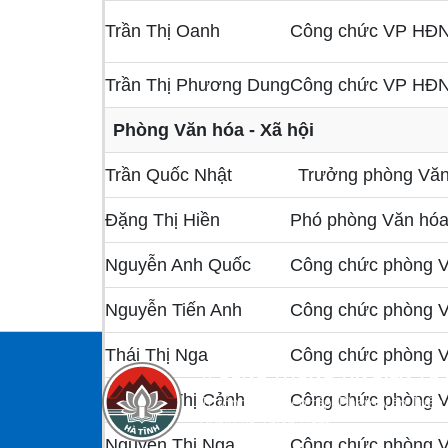
Trần Thị Oanh
Công chức VP HĐ
Trần Thị Phương Dung
Công chức VP HĐ
Phòng Văn hóa - Xã hội
Trần Quốc Nhật
Trưởng phòng Văn 
Đặng Thị Hiền
Phó phòng Văn hóa 
Nguyễn Anh Quốc
Công chức phòng 
Nguyễn Tiến Anh
Công chức phòng 
Thái Thị Nga
Công chức phòng 
©
CỔNG THÔNG TIN ĐIỆN TỬ
Nguyễn Thị Cảnh
Công chức phòng 
Trưởng Ban biên tập: Phạm Văn Tuấn 
UBND xã Thiên Cầm
Nguyễn Thị Nga
Công chức phòng 