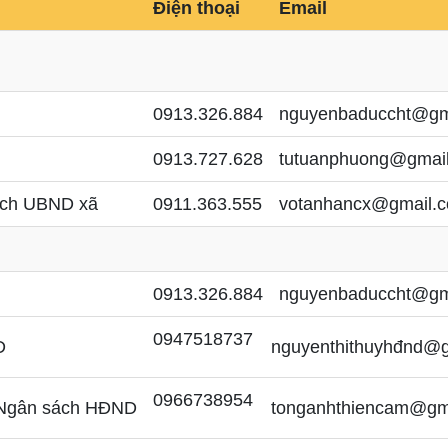
Điện thoại
Email
0913.326.884
nguyenbaduccht@gm
0913.727.628
tutuanphuong@gmai
tịch UBND xã
0911.363.555
votanhancx@gmail.
0913.326.884
nguyenbaduccht@gm
0947518737
D
nguyenthithuyhđnd@
0966738954
- Ngân sách HĐND
tonganhthiencam@gm