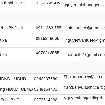
- Xã hội HĐND
0362795989
nguyenthiphuongcnc
tịch UBND xã
0911.363.555
votanhancx@gmail.
0919249666
D xã
nguyenvantuetc@gm
0979242555
D xã
tuanpcttc@gmail.co
Thaihanhubcx@ gmai
 HĐND - UBND
0943297589
trantuanvuubcn119@
hòng HĐND- UBND
0948154401
Nguyenthingocdiepd3
ND - UBND
0973514968