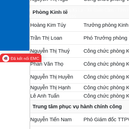
Giấy phép số 48/GP-BVHTT cấp ngày 18/02/2003 của
Địa chỉ: Số 109 đường Kỳ La - Xã Thiên Cầm - Tỉnh 
Phòng Kinh tế
Điện thoại: 0916 706 555
Hoàng Kim Túy
Trưởng phòng Kinh
Trần Thị Loan
Phó Trưởng phòng 
Ghi rõ nguồn Trang Thông tin điện tử xã Thiên Cầm hoặc 
Nguyễn Thị Thuý
Công chức phòng K
Đã kết nối EMC
Phan Văn Thọ
Công chức phòng K
Nguyễn Thị Huyền
Công chức phòng K
Nguyễn Thị Hạnh
Công chức phòng K
Lê Anh Tuấn
Công chức phòng K
Trung tâm phục vụ hành chính công
Nguyễn Tiến Nam
Phó Giám đốc TT