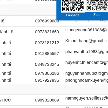
 Bộ Văn hóa Thông tin.
Hà Tĩnh
Zalo
Fanpage
hoangkimtuy1976@gm
 tế
0976999689
Hungcuong381986@g
Kinh tế
0973631669
'thiencam.hatinh.gov.vn' khi bạn phát hành lại thông tin từ website này
Ktcamthang@gmail.c
inh tế
0973181212
phanvantho1983@gma
inh tế
0912885557
huyennt.thiencam@gm
inh tế
0349738245
inh tế
0979306286
nguyenhanhubct@gma
inh tế
0917927935
phongnncamxuyen@g
namnguyen.selfless@
PVHCC
0989820889