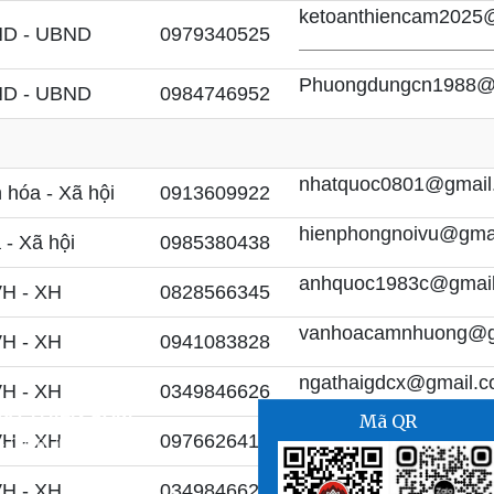
ketoanthiencam2025
ND - UBND
0979340525
Phuongdungcn1988@
ND - UBND
0984746952
nhatquoc0801@gmail
hóa - Xã hội
0913609922
hienphongnoivu@gma
- Xã hội
0985380438
anhquoc1983c@gmai
VH - XH
0828566345
vanhoacamnhuong@g
VH - XH
0941083828
ngathaigdcx@gmail.
VH - XH
0349846626
 XÃ THIÊN CẦM
Mã QR
canhcamthang@gmai
VH - XH
0976626415
- 0916 706 555
ngavhct@gmail.com
VH - XH
0349846626