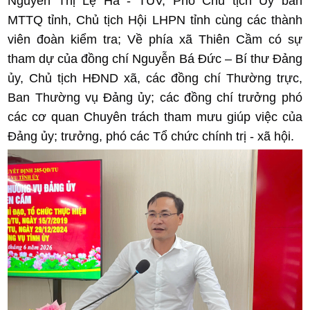
Nguyễn Thị Lệ Hà - TUV, Phó Chủ tịch Ủy ban
MTTQ tỉnh, Chủ tịch Hội LHPN tỉnh cùng các thành
viên đoàn kiểm tra; Về phía xã Thiên Cầm có sự
tham dự của đồng chí Nguyễn Bá Đức – Bí thư Đảng
ủy, Chủ tịch HĐND xã, các đồng chí Thường trực,
Ban Thường vụ Đảng ủy; các đồng chí trưởng phó
các cơ quan Chuyên trách tham mưu giúp việc của
Đảng ủy; trưởng, phó các Tổ chức chính trị - xã hội.