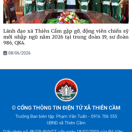
Lãnh đạo xã Thiên Cầm gặp gỡ, động viên chiến sỹ
mới nhập ngũ năm 2026 tại trung đoàn 19, sư đoàn
986, QK4.
08/06/2026
©
CỔNG THÔNG TIN ĐIỆN TỬ XÃ THIÊN CẦM
Trưởng Ban biên tập: Phạm Văn Tuấn - 0916 706 555
UBND xã Thiên Cầm
Giấy phép số 48/GP-BVHTT cấp ngày 18/02/2003 của Bộ Văn