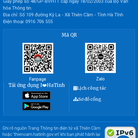
Giấy phép số 48/GP-BVHTT cấp ngày 18/02/2003 của Bộ Văn
hóa Thông tin.
Địa chỉ: Số 109 đường Kỳ La - Xã Thiên Cầm - Tỉnh Hà Tĩnh
Điện thoại: 0916 706 555
Mã QR
Zalo
Fanpage
Tải ứng dụng I❤️HaTinh
Lịch công tác
Sơ đồ cổng
Ghi rõ nguồn Trang Thông tin điện tử xã Thiên Cầm
hoặc 'thiencam.hatinh.gov.vn' khi bạn phát hành lại